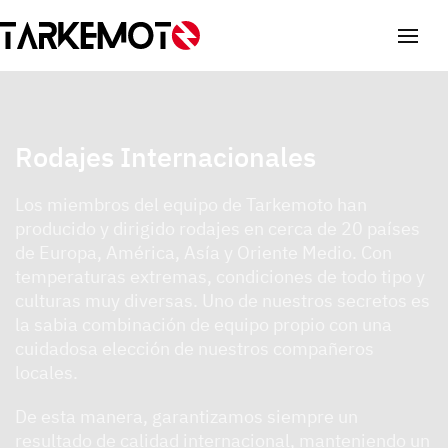
Rodajes Internacionales
Los miembros del equipo de Tarkemoto han
producido y dirigido rodajes en cerca de 20 países
de Europa, América, Asía y Oriente Medio. Con
temperaturas extremas, condiciones de todo tipo y
culturas muy diversas. Uno de nuestros secretos es
la sabia combinación de equipo propio con una
cuidadosa elección de nuestros compañeros
locales.
De esta manera, garantizamos siempre un
resultado de calidad internacional, manteniendo un