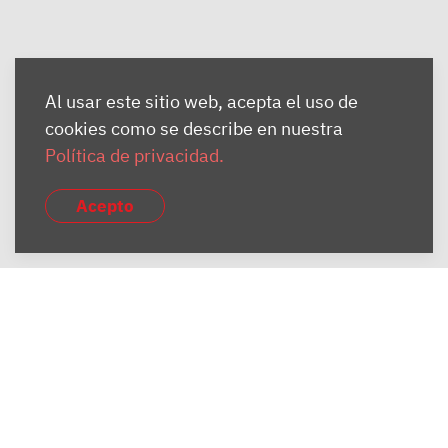
Al usar este sitio web, acepta el uso de
cookies como se describe en nuestra
Política de privacidad.
Acepto
El diseño e implantación de esta página web ha sido financiada con
una ayuda procedente de la Junta de Andalucía, a través de la
Consejería de Cultura y Patrimonio Histórico, Dirección General de
Innovación Cultural y Museos y la Unión Europea con cargo al
Fondo Europeo de Desarrollo Regional (FEDER)